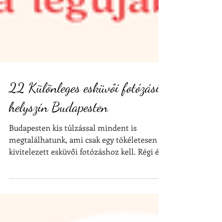
22 Különleges esküvői fotózási
helyszín Budapesten
Budapesten kis túlzással mindent is
megtalálhatunk, ami csak egy tökéletesen
kivitelezett esküvői fotózáshoz kell. Régi és
új, modern és...