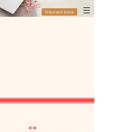
Időpontot kérek