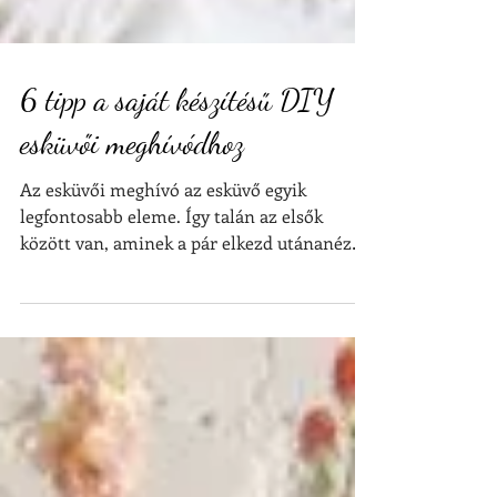
6 tipp a saját készítésű DIY
esküvői meghívódhoz
Az esküvői meghívó az esküvő egyik
legfontosabb eleme. Így talán az elsők
között van, aminek a pár elkezd utánanézni.
Az esküvői meghívók...