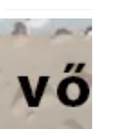
új, 2018-as esküvői trendek is. Nézzük,
milyen új őrületeket tartogat számunkra,
vagyis a...