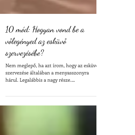
10 mód: Hogyan vond be a
vőlegényed az esküvő
szervezésébe?
Nem meglepő, ha azt írom, hogy az esküvő
szervezése általában a menyasszonyra
hárul. Legalábbis a nagy része.
Összegyűjtöttünk 10 tippet...