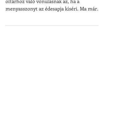
A megszokott, hagyományos módja az
oltárhoz való vonulásnak az, ha a
menyasszonyt az édesapja kíséri. Ma már
ebben sem kell feltétlenül a...