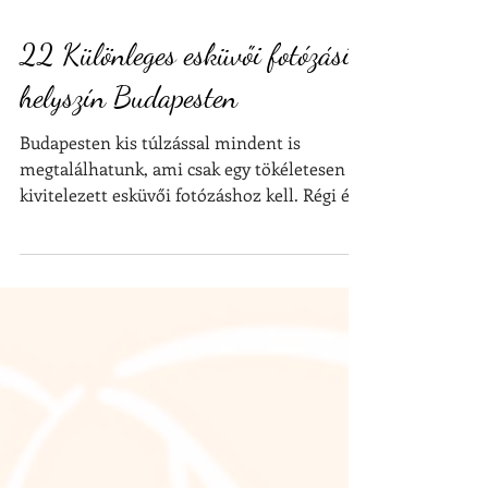
22 Különleges esküvői fotózási
helyszín Budapesten
Budapesten kis túlzással mindent is
megtalálhatunk, ami csak egy tökéletesen
kivitelezett esküvői fotózáshoz kell. Régi és
új, modern és...