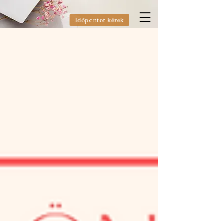
Időpontot kérek