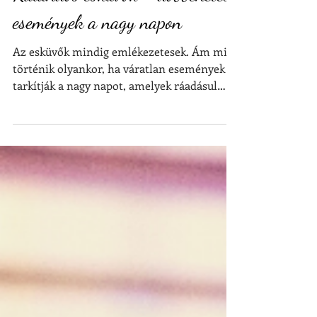
Kalandos esküvők - döbbenetes
események a nagy napon
Az esküvők mindig emlékezetesek. Ám mi
történik olyankor, ha váratlan események
tarkítják a nagy napot, amelyek ráadásul
kellemetlenek...