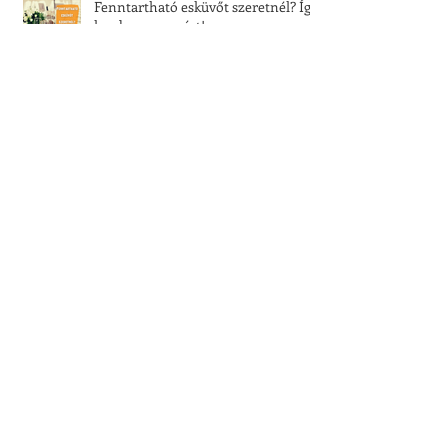
Fenntartható esküvőt szeretnél? Így
kezd a szervezést!
Menyasszonyi ruha bérlés vagy
vásárlás? Te melyiket választod?
Tíz dolog, amire nincs szükséged az
esküvődön
Ezt tedd az esküvő előtti napon