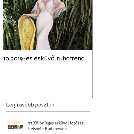
10 2019-es esküvői ruhatrend
Tudtad? Akár 
jelen lehet a f
esküvői dekor
Legfrissebb posztok
22 Különleges esküvői fotózási
helyszín Budapesten