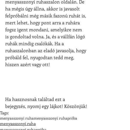
menyasszonyi ruhaszalon oldalán. De 
ha mégis úgy állna, akkor is javasolt 
felpróbálni még másik fazonú ruhát is, 
mert lehet, hogy pont arra a ruhára 
fogsz igent mondani, amelyikre nem 
is gondoltad volna. Ja, és a vállfán lógó 
ruhák mindig csalókák. Ha a 
ruhaszalonban az eladó javasolja, hogy 
próbáld fel, nyugodtan tedd meg, 
hiszen azért vagy ott!
Ha hasznosnak találtad ezt a 
bejegyzés, nyomj egy lájkot! Köszönjük!
Tags:
menyasszonyi ruha
menyasszonyi ruhapróba
menyasszonyi ruha
menyasszonyi ruhapróba