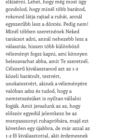
elkísérni. Lehet, hogy még most úgy 
gondolod, hogy minél több barátod, 
rokonod látja rajtad a ruhát, annál 
egyszerűbb lesz a döntés. Pedig nem! 
Minél többen szeretnének Neked 
tanácsot adni, annál nehezebb lesz a 
választás, hiszen több különböző 
véleményt fogsz kapni, ami könnyen 
belezavarhat abba, amit Te szeretnél. 
Célszerű kiválasztanod azt az 1-2 
közeli barátnőt, testvért, 
unokatestvért, akinek a véleményére 
valóban adsz és tudod, hogy a 
nemtetszésüket is nyíltan vállalni 
fogják. Amit javaslunk az az, hogy 
először egyedül jelentkezz be az 
menyasszonyi ruhapróbára, majd ezt 
követően egy újabbra, de már azzal az 
1-2 fő kiválasztottal, akit érdemesnek 