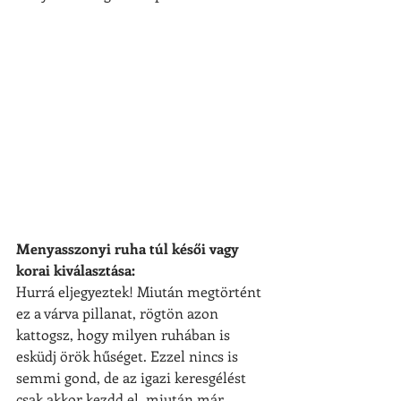
Menyasszonyi ruha túl késői vagy 
korai kiválasztása:
Hurrá eljegyeztek! Miután megtörtént 
ez a várva pillanat, rögtön azon 
kattogsz, hogy milyen ruhában is 
esküdj örök hűséget. Ezzel nincs is 
semmi gond, de az igazi keresgélést 
csak akkor kezdd el, miután már 