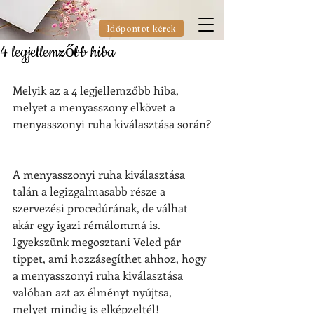
Időpontot kérek
4 legjellemzőbb hiba
Melyik az a 4 legjellemzőbb hiba, 
melyet a menyasszony elkövet a 
menyasszonyi ruha kiválasztása során?
A menyasszonyi ruha kiválasztása 
talán a legizgalmasabb része a 
szervezési procedúrának, de válhat 
akár egy igazi rémálommá is. 
Igyekszünk megosztani Veled pár 
tippet, ami hozzásegíthet ahhoz, hogy 
a menyasszonyi ruha kiválasztása 
valóban azt az élményt nyújtsa, 
melyet mindig is elképzeltél!