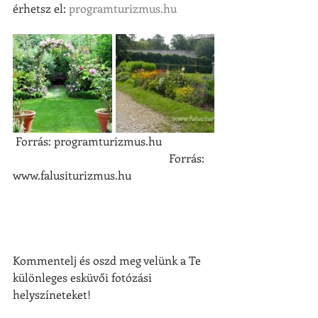
érhetsz el: 
programturizmus.hu
 Forrás: programturizmus.hu                  
                                                       Forrás: 
www.falusiturizmus.hu
Kommentelj és oszd meg velünk a Te 
különleges esküvői fotózási 
helyszíneteket! 