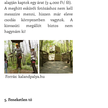
alapján kaptok egy árat (3-4.000 Ft/ fő).
A meghitt esküvői fotózáshoz nem kell 
messzire menni, hiszen már eleve 
csodás környezetben vagytok. A 
kisvasúti megállót biztos nem 
hagynám ki!
 Forrás: kalandpalya.hu
5. Feneketlen tó