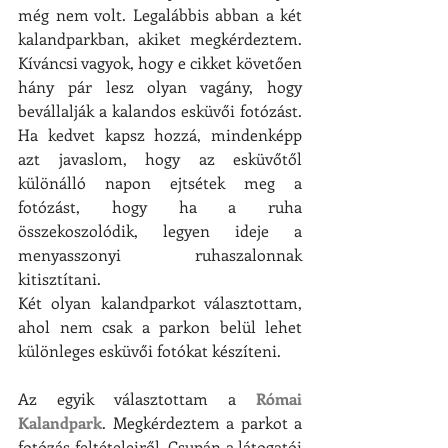
még nem volt. Legalábbis abban a két 
kalandparkban, akiket megkérdeztem. 
Kíváncsi vagyok, hogy e cikket követően 
hány pár lesz olyan vagány, hogy 
bevállalják a kalandos esküvői fotózást. 
Ha kedvet kapsz hozzá, mindenképp 
azt javaslom, hogy az esküvőtől 
különálló napon ejtsétek meg a 
fotózást, hogy ha a ruha 
összekoszolódik, legyen ideje a 
menyasszonyi ruhaszalonnak 
kitisztítani.
Két olyan kalandparkot választottam, 
ahol nem csak a parkon belül lehet 
különleges esküvői fotókat készíteni.
Az egyik választottam a 
Római 
Kalandpark
. Megkérdeztem a parkot a 
fotózás feltételeiről. Csupán a látogatói 