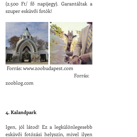
(2.500 Ft/ fő napijegy). Garantáltak a 
szuper esküvői fotók!
 Forrás: www.zoobudapest.com               
                                                        Forrás: 
zooblog.com
4. Kalandpark
Igen, jól látod! Ez a legkülönlegesebb 
esküvői fotózási helyszín, mivel ilyen 