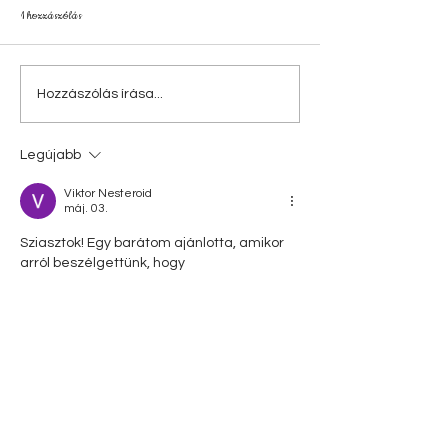
1 hozzászólás
Hozzászólás írása...
Legújabb
Viktor Nesteroid
máj. 03.
Sziasztok! Egy barátom ajánlotta, amikor 
arról beszélgettünk, hogy 
Magyarországon ki mit csinál 
szabadidejében, főleg este vagy 
hétvégén. Küldött egy linket, ami a 
betmatch hu
 oldalra vezetett. Először 
csak gyorsan belenéztem, de végül 
elkezdtem részletesebben átnézni. Az 
tetszett, hogy nem kellett sok idő, hogy 
megértsem a működését, minden 
viszonylag logikusan volt felépítve. Nem 