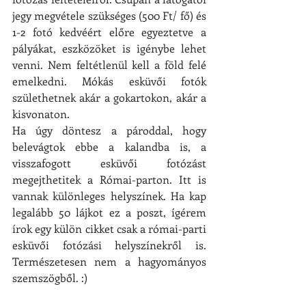
jegy megvétele szükséges (500 Ft/ fő) és 
1-2 fotó kedvéért előre egyeztetve a 
pályákat, eszközöket is igénybe lehet 
venni. Nem feltétlenül kell a föld felé 
emelkedni. Mókás esküvői fotók 
születhetnek akár a gokartokon, akár a 
kisvonaton.
Ha úgy döntesz a pároddal, hogy 
belevágtok ebbe a kalandba is, a 
visszafogott esküvői fotózást 
megejthetitek a Római-parton. Itt is 
vannak különleges helyszínek. Ha kap 
legalább 50 lájkot ez a poszt, ígérem 
írok egy külön cikket csak a római-parti 
esküvői fotózási helyszínekről is. 
Természetesen nem a hagyományos 
szemszögből. :)