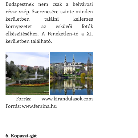
Budapestnek nem csak a belvárosi 
része szép. Szerencsére szinte minden 
kerületben találni kellemes 
környezetet az esküvői fotók 
elkészítéséhez. A Feneketlen-tó a XI. 
kerületben található.
 Forrás: www.kirandulasok.com                                                                     
Forrás: www.femina.hu
6. Kopaszi-gát