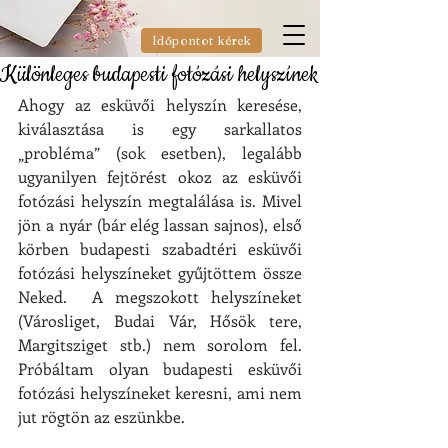
Időpontot kérek
Különleges budapesti fotózási helyszínek
Ahogy az esküvői helyszín keresése, 
kiválasztása is egy sarkallatos 
„probléma” (sok esetben), legalább 
ugyanilyen fejtörést okoz az esküvői 
fotózási helyszín megtalálása is. Mivel 
jön a nyár (bár elég lassan sajnos), első 
körben budapesti szabadtéri esküvői 
fotózási helyszíneket gyűjtöttem össze 
Neked.  A megszokott helyszíneket 
(Városliget, Budai Vár, Hősök tere, 
Margitsziget stb.) nem sorolom fel. 
Próbáltam olyan budapesti esküvői 
fotózási helyszíneket keresni, ami nem 
jut rögtön az eszünkbe.