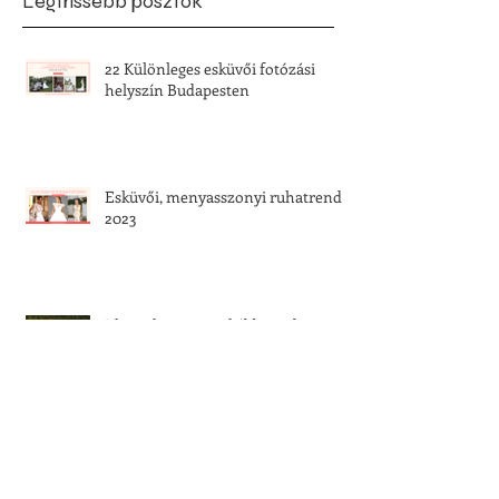
Legfrissebb posztok
22 Különleges esküvői fotózási
helyszín Budapesten
Esküvői, menyasszonyi ruhatrend
2023
Klasszikus vagy inkább modern -
Melyik stílus áll hozzád közelebb?
Kalandos esküvők - döbbenetes
események a nagy napon