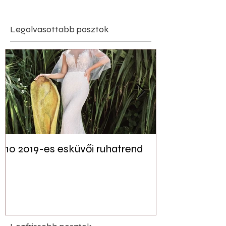
Legolvasottabb posztok
10 2019-es esküvői ruhatrend
Tudtad? Akár 
jelen lehet a f
esküvői dekor