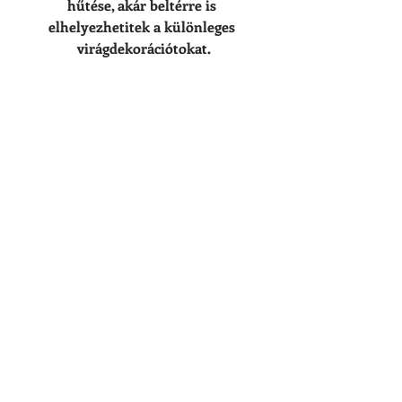
hűtése, akár beltérre is 
elhelyezhetitek a különleges 
virágdekorációtokat.