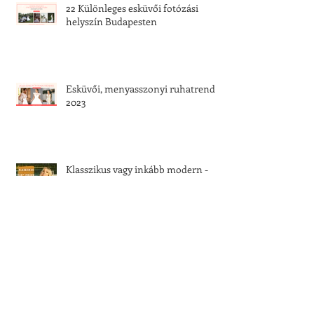
22 Különleges esküvői fotózási
helyszín Budapesten
Esküvői, menyasszonyi ruhatrend
2023
Klasszikus vagy inkább modern -
Melyik stílus áll hozzád közelebb?
Kalandos esküvők - döbbenetes
események a nagy napon