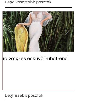
Legolvasottabb posztok
10 2019-es esküvői ruhatrend
Tudtad? Akár 
jelen lehet a f
esküvői dekor
Legfrissebb posztok