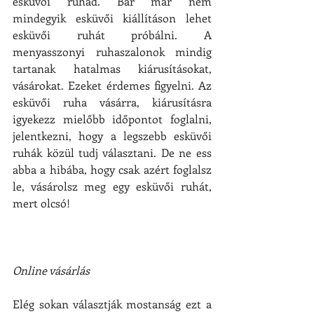
esküvői ruhád. Bár már nem 
mindegyik esküvői kiállításon lehet 
esküvői ruhát próbálni. A 
menyasszonyi ruhaszalonok mindig 
tartanak hatalmas kiárusításokat, 
vásárokat. Ezeket érdemes figyelni. Az 
esküvői ruha vásárra, kiárusításra 
igyekezz mielőbb időpontot foglalni, 
jelentkezni, hogy a legszebb esküvői 
ruhák közül tudj választani. De ne ess 
abba a hibába, hogy csak azért foglalsz 
le, vásárolsz meg egy esküvői ruhát, 
mert olcsó!
Online vásárlás
Elég sokan választják mostanság ezt a 