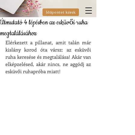
Időpontot kérek
Útmutató 4 lépésben az esküvői ruha
megtalálásához
Elérkezett a pillanat, amit talán már 
kislány korod óta vársz: az esküvői 
ruha keresése és megtalálása! Akár van 
elképzelésed, akár nincs, ne aggódj az 
esküvői ruhapróba miatt!