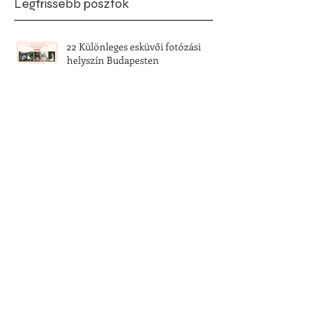
Legfrissebb posztok
22 Különleges esküvői fotózási
helyszín Budapesten
Esküvői, menyasszonyi ruhatrend
2023
Klasszikus vagy inkább modern -
Melyik stílus áll hozzád közelebb?
Kalandos esküvők - döbbenetes
események a nagy napon