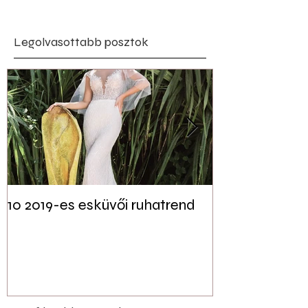
Legolvasottabb posztok
10 2019-es esküvői ruhatrend
Tudtad? Akár 
jelen lehet a f
esküvői dekor