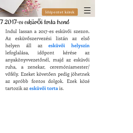
Időpontot kérek
7 2017-es esküvői torta trend
Indul lassan a 2017-es esküvői szezon. 
Az esküvőszervezési listán az első 
helyen áll az 
esküvői helyszín
lefoglalása, időpont kérése az 
anyakönyvvezetőnél, majd az esküvői 
ruha, a zenekar, ceremóniamester/ 
vőfély. Ezeket követően pedig jöhetnek 
az apróbb fontos dolgok. Ezek közé 
tartozik az 
esküvői torta
 is.