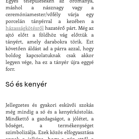
Egyes településeken az örömanya, 
máshol a násznagy vagy a 
ceremóniamester/
vőfély
 várja egy 
porcelán tányérral a kezében a 
házasságkötésről
 hazatérő párt. Még az 
ajtó előtt a földhöz vág előttük a 
tányért, amely darabokra törik. Ezt 
követően áldást ad a párra azzal, hogy 
boldog kapcsolatuknak csak akkor 
legyen vége, ha ez a tányér újra eggyé 
forr.
Só és kenyér
Jellegzetes és gyakori esküvői szokás 
még mindig a só és a kenyérkóstolás. 
Mindkettő a gazdagságot, a jólétet, a 
bőséget, a termékenységet 
szimbolizálja. Ezek közös elfogyasztása 
annak a jelképe, hogy a pár ettől a 