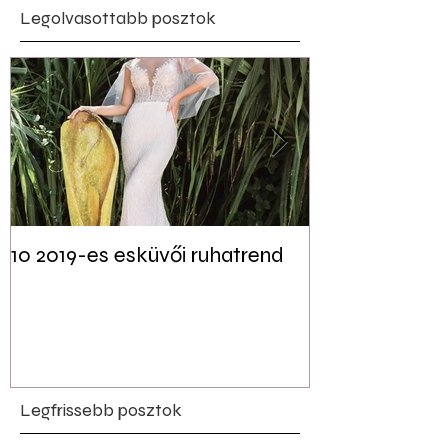
Legolvasottabb posztok
10 2019-es esküvői ruhatrend
Tudtad? Akár 
jelen lehet a f
esküvői dekor
Legfrissebb posztok