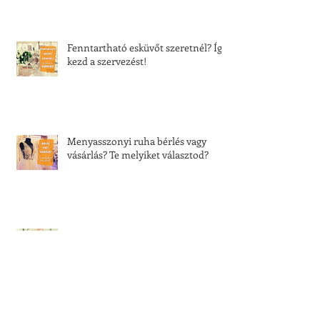
Fenntartható esküvőt szeretnél? Így
kezd a szervezést!
Menyasszonyi ruha bérlés vagy
vásárlás? Te melyiket választod?
Tíz dolog, amire nincs szükséged az
esküvődön