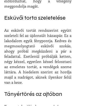
előfordulhat, hogy a vőlegény 
meggondolja magát.
Esküvői torta szeletelése
Az esküvői tortát rendszerint együtt 
szeleteli fel az újdonsült házaspár. Ez a 
lakodalom egyik fénypontja. Kedves és 
megmosolyogtató esküvői szokás, 
ahogy próbál megküzdeni a pár a 
feladattal. Esetlenül próbálják ketten, 
négy kézzel, egyetlen késsel felosztani 
az emeletes tortát, a vendégek szeme 
láttára. A hiedelem szerint az hordja 
majd a nadrágot, akinek ilyenkor felül 
van a keze.
Tányértörés az ajtóban