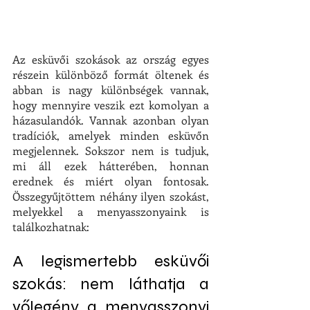
Az esküvői szokások az ország egyes 
részein különböző formát öltenek és 
abban is nagy különbségek vannak, 
hogy mennyire veszik ezt komolyan a 
házasulandók. Vannak azonban olyan 
tradíciók, amelyek minden esküvőn 
megjelennek. Sokszor nem is tudjuk, 
mi áll ezek hátterében, honnan 
erednek és miért olyan fontosak. 
Összegyűjtöttem néhány ilyen szokást, 
melyekkel a menyasszonyaink is 
találkozhatnak:
A legismertebb esküvői 
szokás: nem láthatja a 
vőlegény a menyasszonyi 