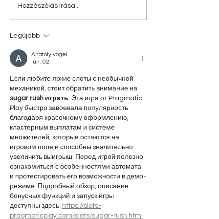
Hozzászólás írása...
Legújabb
Anatoly vogel
jún. 02.
Если любите яркие слоты с необычной 
механикой, стоит обратить внимание на 
sugar rush играть
. Эта игра от Pragmatic 
Play быстро завоевала популярность 
благодаря красочному оформлению, 
кластерным выплатам и системе 
множителей, которые остаются на 
игровом поле и способны значительно 
увеличить выигрыш. Перед игрой полезно 
ознакомиться с особенностями автомата 
и протестировать его возможности в демо-
режиме. Подробный обзор, описание 
бонусных функций и запуск игры 
доступны здесь: 
https://slots-
pragmaticplay.com/slots/sugar-rush.html