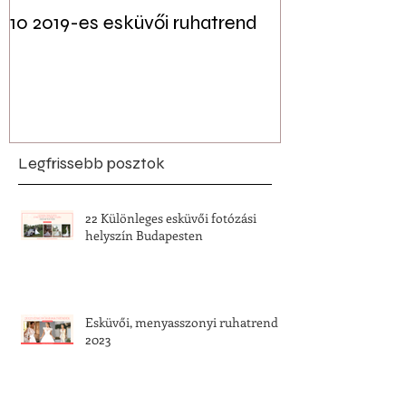
10 2019-es esküvői ruhatrend
Tudtad? Akár 
jelen lehet a f
esküvői dekor
Legfrissebb posztok
22 Különleges esküvői fotózási
helyszín Budapesten
Esküvői, menyasszonyi ruhatrend
2023