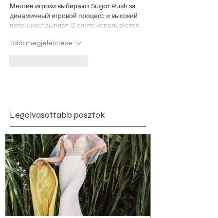
Многие игроки выбирают Sugar Rush за 
динамичный игровой процесс и высокий 
потенциал выплат. В слоте используется…
Több megjelenítése
Kedvelés
Válasz
Legolvasottabb posztok