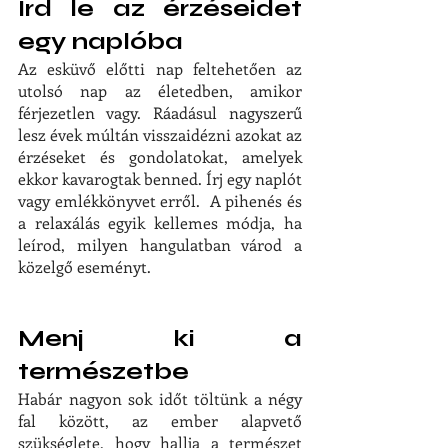
Írd le az érzéseidet 
egy naplóba
Az esküvő előtti nap feltehetően az 
utolsó nap az életedben, amikor 
férjezetlen vagy. Ráadásul nagyszerű 
lesz évek múltán visszaidézni azokat az 
érzéseket és gondolatokat, amelyek 
ekkor kavarogtak benned. Írj egy naplót 
vagy emlékkönyvet erről.  A pihenés és 
a relaxálás egyik kellemes módja, ha 
leírod, milyen hangulatban várod a 
közelgő eseményt. 
Menj ki a 
természetbe
Habár nagyon sok időt töltünk a négy 
fal között, az ember alapvető 
szükséglete, hogy hallja a természet 