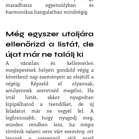
maradhatsz egyensúlyban és 
harmonikus hangulatban mindvégig.
Még egyszer utoljára 
ellenőrizd a listát, de 
újat már ne találj ki
A váratlan és kellemetlen 
meglepetések helyett gondold végig a 
következő nap eseményeit az elejétől a 
végéig. Képzeld el olyannak, 
amilyennek szeretnéd megélni. Ha 
írtál listát, akkor nyugodtan 
kipipálhatod a teendőket, de új 
feladatot már ne vegyél fel. A 
legfontosabb, hogy nyugodj meg, 
minden rendben lesz, ha mégis 
történik valami nem várt esemény, ott 
lesznek a szeretteid, akik majd 