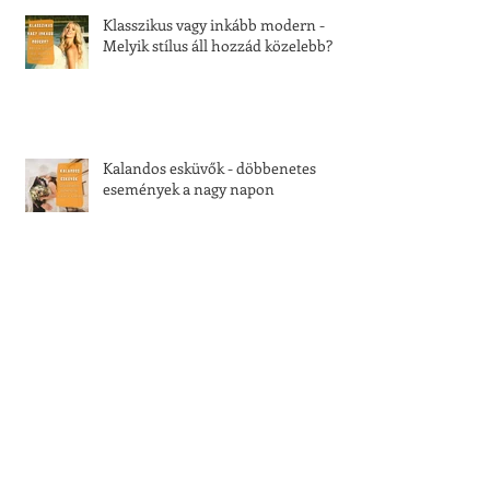
Klasszikus vagy inkább modern -
Melyik stílus áll hozzád közelebb?
Kalandos esküvők - döbbenetes
események a nagy napon
Fenntartható esküvőt szeretnél? Így
kezd a szervezést!
Menyasszonyi ruha bérlés vagy
vásárlás? Te melyiket választod?