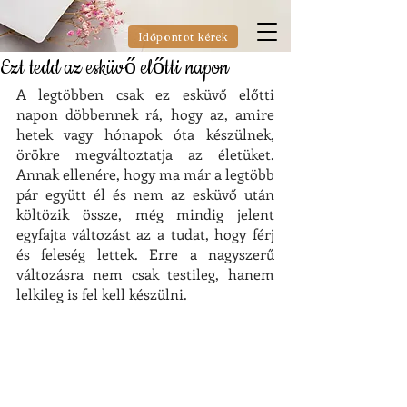
Időpontot kérek
Ezt tedd az esküvő előtti napon
A legtöbben csak ez esküvő előtti 
napon döbbennek rá, hogy az, amire 
hetek vagy hónapok óta készülnek, 
örökre megváltoztatja az életüket. 
Annak ellenére, hogy ma már a legtöbb 
pár együtt él és nem az esküvő után 
költözik össze, még mindig jelent 
egyfajta változást az a tudat, hogy férj 
és feleség lettek. Erre a nagyszerű 
változásra nem csak testileg, hanem 
lelkileg is fel kell készülni.