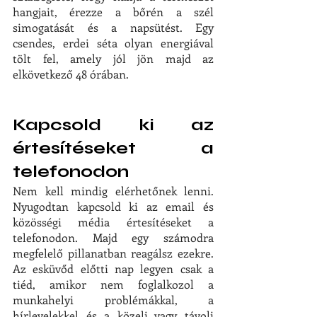
hangjait, érezze a bőrén a szél 
simogatását és a napsütést. Egy 
csendes, erdei séta olyan energiával 
tölt fel, amely jól jön majd az 
elkövetkező 48 órában.
Kapcsold ki az 
értesítéseket a 
telefonodon
Nem kell mindig elérhetőnek lenni. 
Nyugodtan kapcsold ki az email és 
közösségi média értesítéseket a 
telefonodon. Majd egy számodra 
megfelelő pillanatban reagálsz ezekre. 
Az esküvőd előtti nap legyen csak a 
tiéd, amikor nem foglalkozol a 
munkahelyi problémákkal, a 
hírlevelekkel és a közeli vagy távoli 